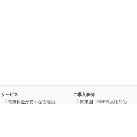
緩和対策事業」に係る電気料金軽減措置について
式会社」との合併について
ットでご案内中！
サービス
ご導入事例
電気料金が安くなる理由
関東圏 ESP導入物件①
ご導入のメリット
関東圏 ESP導入物件②
サービス内容
中部圏 ESP導入物件
ご導入までの流れ
関西圏 ESP導入物件
中国圏 ESP導入物件
四国圏 ESP導入物件