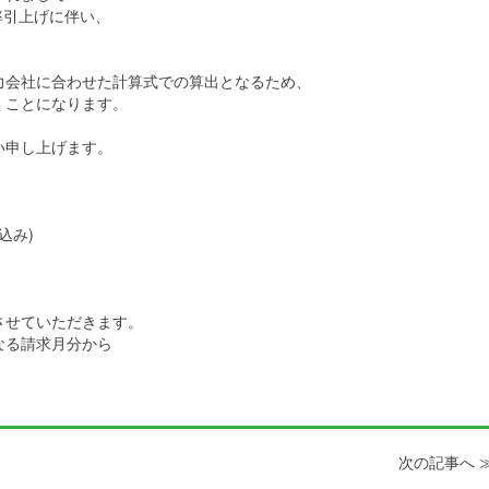
率引上げに伴い、
。
力会社に合わせた計算式での算出となるため、
くことになります。
い申し上げます。
込み)
させていただきます。
となる請求月分から
次の記事へ 